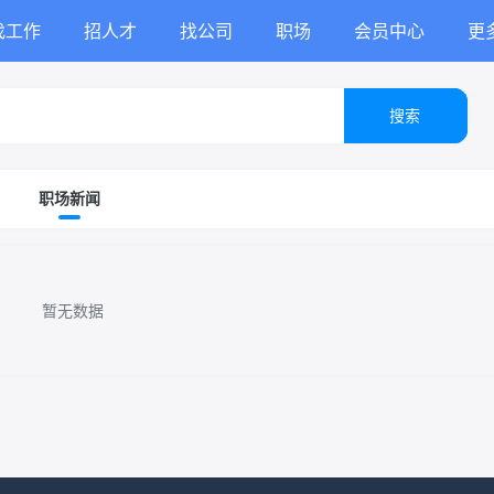
找工作
招人才
找公司
职场
会员中心
更
搜索
职场新闻
暂无数据