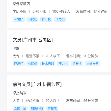
家外家酒店
学历不限
I
经验不限
I
100-499人
I
发布时间：17分钟前
环境好
有提成
晋升快
压力小
文员[广州市·番禺区]
鸿彰
大专
I
经验不限
I
20人以下
I
发布时间：20分钟前
环境好
有提成
技术培训
压力小
晋升快
交通方便
前台文员[广州市·南沙区]
卓杰纳米
大专
I
经验不限
I
20人以下
I
发布时间：26分钟前
五险一金
加班补助
有提成