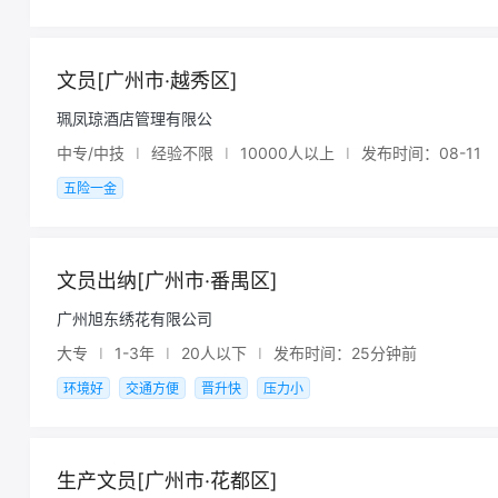
文员[广州市·越秀区]
珮凤琼酒店管理有限公
中专/中技
I
经验不限
I
10000人以上
I
发布时间：08-11
五险一金
文员出纳[广州市·番禺区]
广州旭东绣花有限公司
大专
I
1-3年
I
20人以下
I
发布时间：25分钟前
环境好
交通方便
晋升快
压力小
生产文员[广州市·花都区]