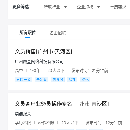
所属行业
企业规模
学历要求
更多筛选：
名企招聘
所有职位
文员销售[广州市·天河区]
广州顾星网络科技有限公司
高中
I
1-3年
I
20人以下
I
发布时间：21分钟前
五险一金
全勤奖
包食宿
房补
双休
文员客户业务员操作多名[广州市·南沙区]
鼎创报关
学历不限
I
经验不限
I
20人以下
I
发布时间：12分钟前