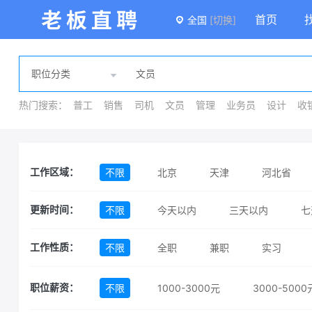
首页
全国
[切换]
热门搜索：
普工
销售
司机
文员
管理
业务员
设计
收
不限
北京
天津
河北省
工作区域：
安徽省
福建省
江西省
山东
不限
今天以内
三天以内
七
更新时间：
贵州省
云南省
西藏自治区
不限
全职
兼职
实习
工作性质：
澳门特别行政区
不限
1000-3000元
3000-5000
职位薪资：