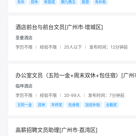
车补
双休
有提成
朝九晚五
旅游
有补助
酒店前台与前台文员[广州市·增城区]
圣曼酒店
学历不限
I
经验不限
I
20人以下
I
发布时间：12分钟前
办公室文员（五险一金+周末双休+包住宿）[广州市
临哗酒店
学历不限
I
经验不限
I
20-99人
I
发布时间：7分钟前
五险一金
双休
年终奖
包食宿
加班补助
全勤奖
高薪招聘文员助理[广州市·荔湾区]