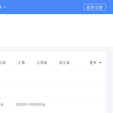
多
登录/注册
江省
上海
江苏省
浙江省
更多
壮族自治区
海南省
重庆
四川省
维吾尔自治区
台湾省
香港特别行政区
0元
50000-100000元