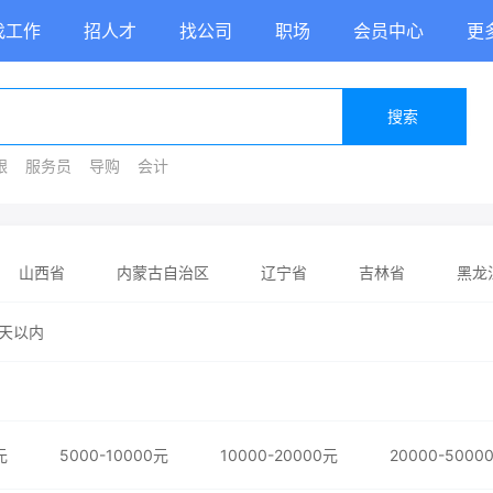
找工作
招人才
找公司
职场
会员中心
更
搜索
银
服务员
导购
会计
山西省
内蒙古自治区
辽宁省
吉林省
黑龙
省
河南省
湖北省
湖南省
广东省
广西
天以内
陕西省
甘肃省
青海省
宁夏回族自治区
新疆
元
5000-10000元
10000-20000元
20000-5000