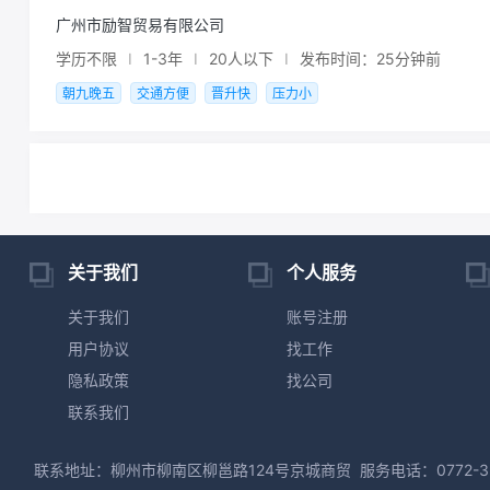
广州市励智贸易有限公司
学历不限
I
1-3年
I
20人以下
I
发布时间：25分钟前
朝九晚五
交通方便
晋升快
压力小
关于我们
个人服务
关于我们
账号注册
用户协议
找工作
隐私政策
找公司
联系我们
联系地址：柳州市柳南区柳邕路124号京城商贸
服务电话：0772-3