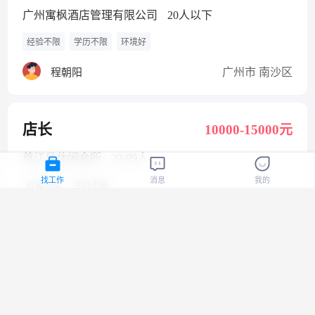
广州寓枫酒店管理有限公司
20人以下
经验不限
学历不限
环境好
广州市 南沙区
程朝阳
店长
10000-15000元
尊江月休闲会所
20-99人
找工作
消息
我的
经验不限
学历不限
广州市 番禺区
肖女士
机械装配工
4500-6000元
广州科佳机械设备有限公司
20人以下