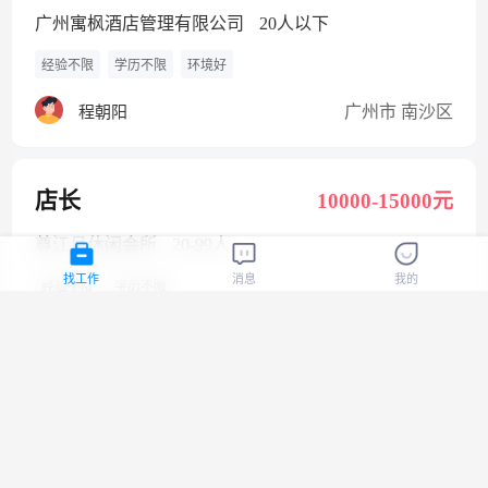
广州寓枫酒店管理有限公司
20人以下
经验不限
学历不限
环境好
广州市 南沙区
程朝阳
店长
10000-15000元
尊江月休闲会所
20-99人
找工作
消息
我的
经验不限
学历不限
广州市 番禺区
肖女士
机械装配工
4500-6000元
广州科佳机械设备有限公司
20人以下